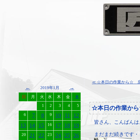
≪ ☆本日の作業から☆ 戻
←
→
2019年1月
日
月
火
水
木
金
土
1
2
3
4
5
☆本日の作業から
6
7
8
9
10
11
12
皆さん、こんばんは
13
14
15
16
17
18
19
まだまだ続きです・
20
21
22
23
24
25
26