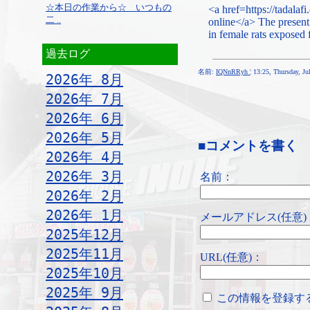
☆本日の作業から☆ いつもの
<a href=https://tadalafi
二 ..
online</a> The present
in female rats exposed 
過去ログ
名前:
IQNnRRyh
¦ 13:25, Thursday, J
2026年 8月
2026年 7月
2026年 6月
2026年 5月
■コメントを書く
2026年 4月
2026年 3月
名前：
2026年 2月
2026年 1月
メールアドレス(任意)
2025年12月
2025年11月
URL(任意)：
2025年10月
2025年 9月
この情報を登録す