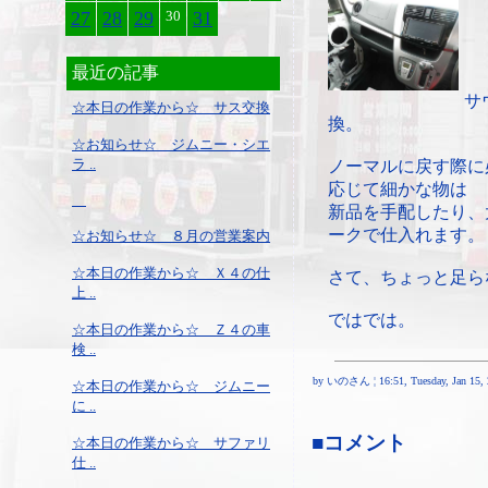
27
28
29
30
31
最近の記事
サ
☆本日の作業から☆ サス交換
換。
☆お知らせ☆ ジムニー・シエ
ラ ..
ノーマルに戻す際に
応じて細かな物は
新品を手配したり、
ークで仕入れます。
☆お知らせ☆ ８月の営業案内
☆本日の作業から☆ Ｘ４の仕
さて、ちょっと足ら
上 ..
ではでは。
☆本日の作業から☆ Ｚ４の車
検 ..
by いのさん ¦ 16:51, Tuesday, Jan 15, 
☆本日の作業から☆ ジムニー
に ..
■コメント
☆本日の作業から☆ サファリ
仕 ..