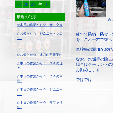
27
28
29
30
31
最近の記事
Ｗ
♪
☆本日の作業から☆ サス交換
☆お知らせ☆ ジムニー・シエ
経年で防錆・防食・
ラ ..
を、これ一本で復活
車検毎の添加がお勧
☆お知らせ☆ ８月の営業案内
なお、水垢等の除去
☆本日の作業から☆ Ｘ４の仕
場合はクーラントの
上 ..
お勧めします。
☆本日の作業から☆ Ｚ４の車
ではでは。
検 ..
☆本日の作業から☆ ジムニー
に ..
☆本日の作業から☆ サファリ
仕 ..