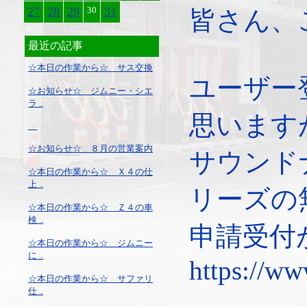
27
28
29
30
31
皆さん、
最近の記事
☆本日の作業から☆ サス交換
ユーザー
☆お知らせ☆ ジムニー・シエ
ラ ..
思います
☆お知らせ☆ ８月の営業案内
サウンド
☆本日の作業から☆ Ｘ４の仕
上 ..
リーズの
☆本日の作業から☆ Ｚ４の車
検 ..
申請受付
☆本日の作業から☆ ジムニー
に ..
https://ww
☆本日の作業から☆ サファリ
仕 ..