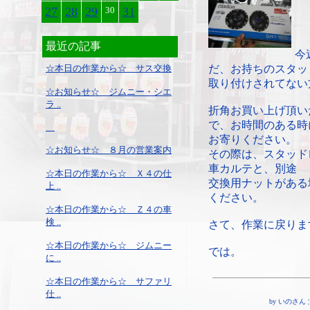
27
28
29
30
31
最近の記事
今
☆本日の作業から☆ サス交換
だ、お持ちのスタッ
取り付けされてない
☆お知らせ☆ ジムニー・シエ
ラ ..
折角お買い上げ頂い
で、お時間のある時
お寄りください。
☆お知らせ☆ ８月の営業案内
その際は、スタッド
車カルテと、別途
☆本日の作業から☆ Ｘ４の仕
交換用ナットがある
上 ..
ください。
☆本日の作業から☆ Ｚ４の車
検 ..
さて、作業に戻りま
☆本日の作業から☆ ジムニー
では。
に ..
☆本日の作業から☆ サファリ
仕 ..
by いのさん ¦ 09