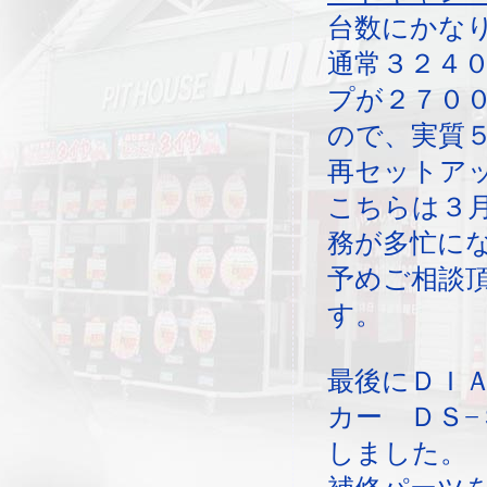
台数にかな
通常３２４
プが２７０
ので、実質
再セットア
こちらは３
務が多忙に
予めご相談
す。
最後にＤＩ
カー ＤＳ−
しました。