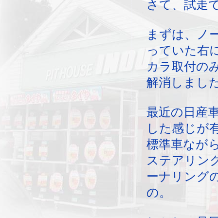
さて、試走
まずは、ノ
っていた右
カラ取付の
解消しまし
最近の日産
した感じが
標準車なが
ステアリン
ーナリング
の。