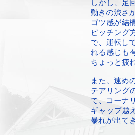
しかし、足
動きの渋さ
ゴツ感が結
ピッチング
で、運転し
れる感じも
ちょっと疲
また、速め
テアリング
て、コーナ
ギャップ越
暴れが出て