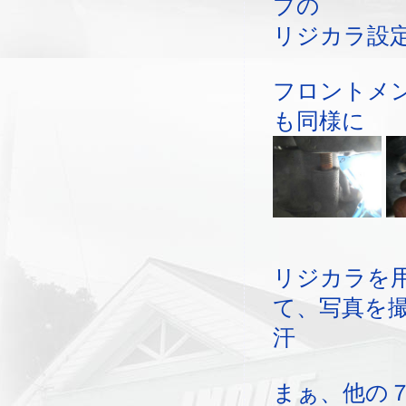
プの
リジカラ設
フロントメ
も同様に
リジカラを
て、写真を
汗
まぁ、他の