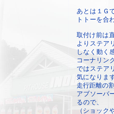
あとは１Ｇ
トトーを合
取付け前は
よりステア
しなく動く
コーナリン
ではステア
気になりま
走行距離の
アブソーバ
るので、
（ショック