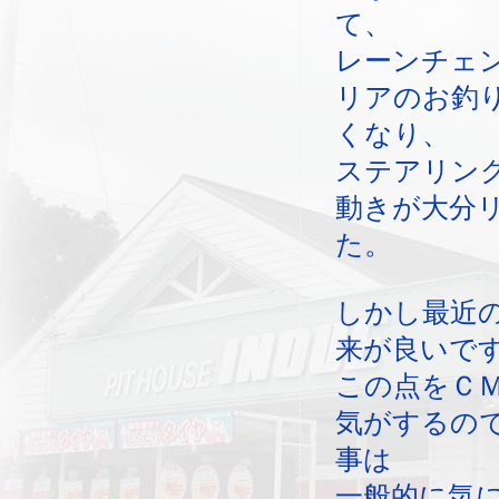
て、
レーンチェ
リアのお釣
くなり、
ステアリン
動きが大分
た。
しかし最近
来が良いで
この点をＣ
気がするの
事は
一般的に気