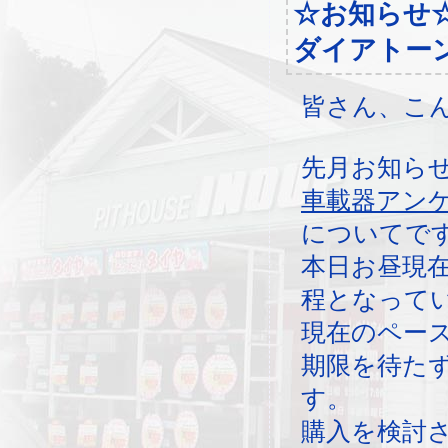
☆お知らせ
ダイアトー
皆さん、こ
先月お知ら
車載器アン
についてで
本日お昼現
程となって
現在のペー
期限を待た
す。
購入を検討