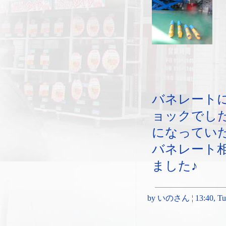
バネレート
ョックでし
になってい
バネレート
ました♪
by いのさん ¦ 13:40, Tues