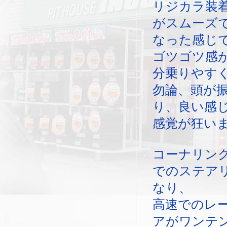
リジカラ装
がスムーズ
なった感じ
ゴツゴツ感
分乗りやす
勿論、頭が
り、良い感
感覚が狂い
コーナリン
でのステア
なり、
高速でのレ
アがワンテ