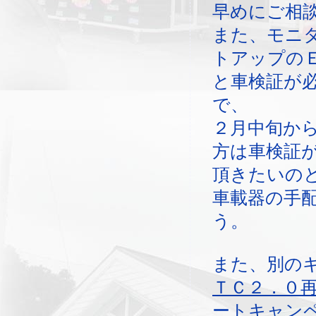
早めにご相
また、モニ
トアップの
と車検証が
で、
２月中旬か
方は車検証
頂きたいの
車載器の手
う。
また、別の
ＴＣ２．０
ートキャン