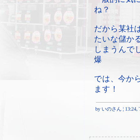
ね？
だから某社
たいな儲か
しまうんで
爆
では、今か
ます！
by いのさん ¦ 13:24, Th