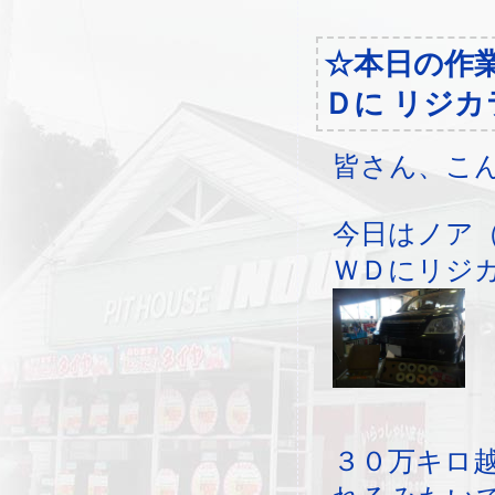
☆本日の作
Ｄに リジカ
皆さん、こ
今日はノア
ＷＤにリジ
３０万キロ