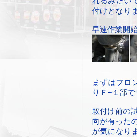
れるみたい
付けとなり
早速作業開
まずはフロ
りＦ−１部で
取付け前の
向が有った
が気になり