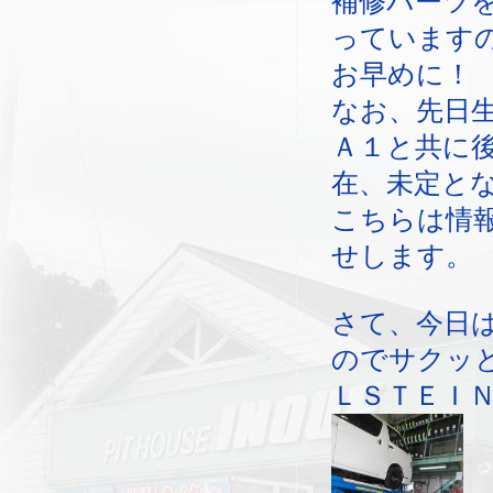
補修パーツ
っています
お早めに！
なお、先日
Ａ１と共に
在、未定と
こちらは情
せします。
さて、今日
のでサクッ
ＬＳＴＥＩＮ