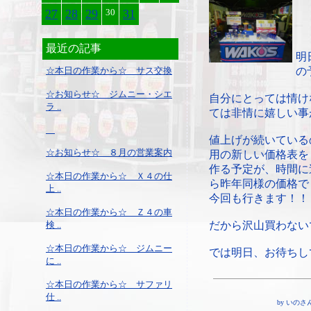
27
28
29
30
31
最近の記事
明
☆本日の作業から☆ サス交換
の
☆お知らせ☆ ジムニー・シエ
自分にとっては情け
ラ ..
ては非情に嬉しい事
値上げが続いている
☆お知らせ☆ ８月の営業案内
用の新しい価格表を
作る予定が、時間に
☆本日の作業から☆ Ｘ４の仕
ら昨年同様の価格で
上 ..
今回も行きます！！
☆本日の作業から☆ Ｚ４の車
検 ..
だから沢山買わない
☆本日の作業から☆ ジムニー
では明日、お待ちし
に ..
☆本日の作業から☆ サファリ
仕 ..
by いのさん ¦ 