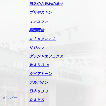
当店のお勧めの逸品
ブリヂストン
ミシュラン
阿部商会
ｅｌｓｐｏｒｔ
リジカラ
グランドエフェクター
ＷＡＫＯ’ｓ
ダイアトーン
アルパイン
日本ＢＢＳ
、メンバー
ＲＡＹＳ