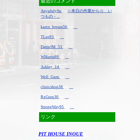
最近のコメント
AnyaJulySn
on
☆本日の作業から☆ い
つもの・ ..
karen_brown56
on
TLee93
on
DanielM_53
on
WHarris89
on
Ashley_14
on
Well_Guru
on
clinicshop38
on
RxGuru30
on
StrongWay95
on
リンク
PIT HOUSE INOUE