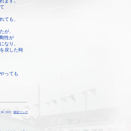
れます。
て
れても、
たが、
剛性が
になり、
を戻した時
やっても
30, 2022 ¦
固定リンク