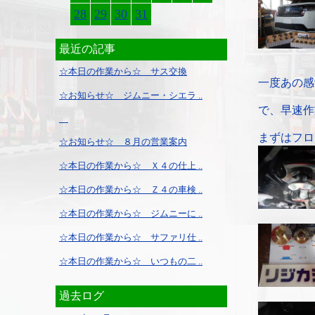
28
29
30
31
最近の記事
☆本日の作業から☆ サス交換
一度あの感
☆お知らせ☆ ジムニー・シエラ ..
で、早速作
まずはフロ
☆お知らせ☆ ８月の営業案内
☆本日の作業から☆ Ｘ４の仕上 ..
☆本日の作業から☆ Ｚ４の車検 ..
☆本日の作業から☆ ジムニーに ..
☆本日の作業から☆ サファリ仕 ..
☆本日の作業から☆ いつもの二 ..
過去ログ