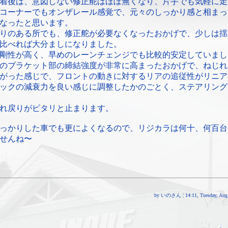
着後は、意図しない修正舵はほぼ無くなり、片手でも気軽に走
コーナーでもオンザレール感覚で、元々のしっかり感と相まっ
なったと思います。
りのある所でも、修正舵が必要なくなったおかげで、少しは揺
比べれば大分ましになりました。
剛性が高く、早めのレーンチェンジでも比較的安定していまし
のブラケット部の締結強度が非常に高まったおかげで、ねじれ
がった感じで、フロントの動きに対するリアの追従性がリニア
ックの減衰力を良い感じに調整したかのごとく、ステアリング
れ戻りがピタリと止まります。
っかりした車でも更によくなるので、リジカラは何十、何百台
せんね〜
by いのさん ¦ 14:11, Tuesday, Aug 