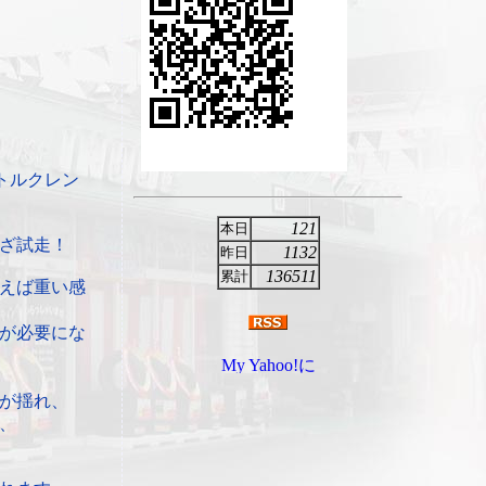
トルクレン
121
本日
ざ試走！
1132
昨日
136511
累計
えば重い感
が必要にな
が揺れ、
、