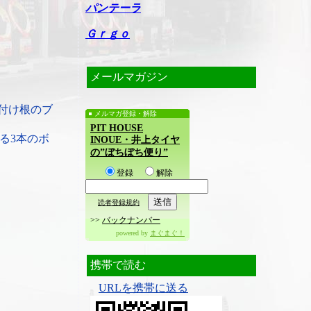
パンテーラ
Ｇｒｇｏ
メールマガジン
付け根のブ
メルマガ登録・解除
PIT HOUSE
る3本のボ
INOUE・井上タイヤ
の”ぼちぼち便り”
登録
解除
読者登録規約
>>
バックナンバー
powered by
まぐまぐ！
携帯で読む
URLを携帯に送る