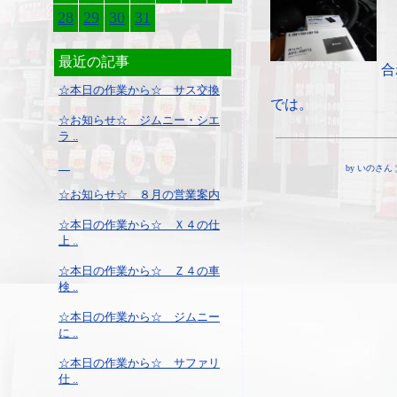
28
29
30
31
最近の記事
合
☆本日の作業から☆ サス交換
では。
☆お知らせ☆ ジムニー・シエ
ラ ..
by いのさん ¦ 1
☆お知らせ☆ ８月の営業案内
☆本日の作業から☆ Ｘ４の仕
上 ..
☆本日の作業から☆ Ｚ４の車
検 ..
☆本日の作業から☆ ジムニー
に ..
☆本日の作業から☆ サファリ
仕 ..