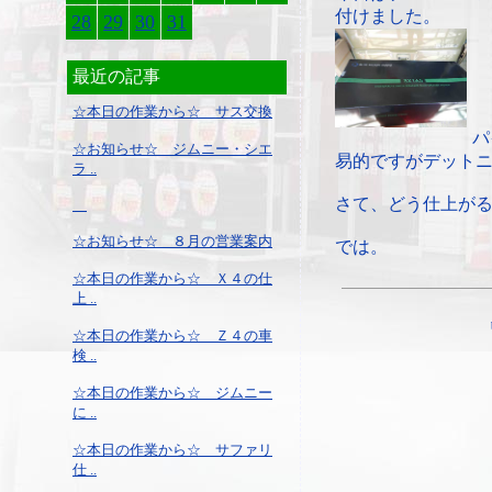
付けました。
28
29
30
31
最近の記事
☆本日の作業から☆ サス交換
パ
☆お知らせ☆ ジムニー・シエ
易的ですがデット
ラ ..
さて、どう仕上が
☆お知らせ☆ ８月の営業案内
では。
☆本日の作業から☆ Ｘ４の仕
上 ..
☆本日の作業から☆ Ｚ４の車
検 ..
☆本日の作業から☆ ジムニー
に ..
☆本日の作業から☆ サファリ
仕 ..