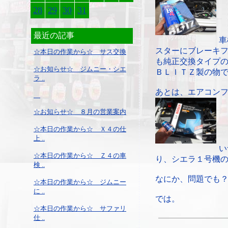
28
29
30
31
最近の記事
車
スターにブレーキ
☆本日の作業から☆ サス交換
も純正交換タイプ
☆お知らせ☆ ジムニー・シエ
ＢＬＩＴＺ製の物
ラ ..
あとは、エアコン
☆お知らせ☆ ８月の営業案内
☆本日の作業から☆ Ｘ４の仕
上 ..
い
☆本日の作業から☆ Ｚ４の車
り、シエラ１号機
検 ..
なにか、問題でも
☆本日の作業から☆ ジムニー
に ..
では。
☆本日の作業から☆ サファリ
仕 ..