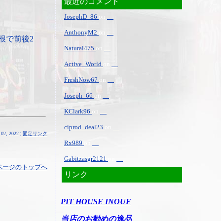
最近のコメント
JosephD_86
on
AnthonyM2
on
根で前後2
Natural475
on
Active_World
on
FreshNow67
on
Joseph_66
on
KClark96
on
ciprod_deal23
on
02, 2022 ¦
固定リンク
Rx989
on
Gabitzasgr2121
on
ページのトップへ
リンク
PIT HOUSE INOUE
当店のお勧めの逸品