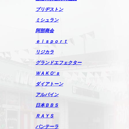
ブリヂストン
ミシュラン
阿部商会
ｅｌｓｐｏｒｔ
リジカラ
グランドエフェクター
ＷＡＫＯ’ｓ
ダイアトーン
アルパイン
日本ＢＢＳ
ＲＡＹＳ
パンテーラ