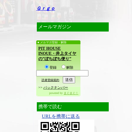
Ｇｒｇｏ
メールマガジン
メルマガ登録・解除
PIT HOUSE
INOUE・井上タイヤ
の”ぼちぼち便り”
登録
解除
読者登録規約
>>
バックナンバー
powered by
まぐまぐ！
携帯で読む
URLを携帯に送る