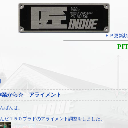
ＨＰ更新頻
PI
日
作業から☆ アライメント
んばんは。
んだ１５０プラドのアライメント調整をしました。