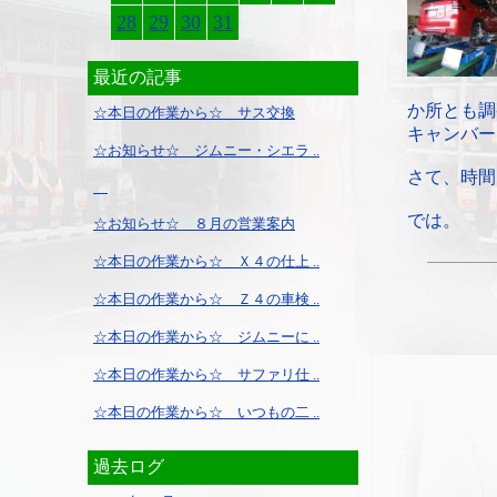
28
29
30
31
最近の記事
か所とも調
☆本日の作業から☆ サス交換
キャンバー
☆お知らせ☆ ジムニー・シエラ ..
さて、時間
では。
☆お知らせ☆ ８月の営業案内
☆本日の作業から☆ Ｘ４の仕上 ..
☆本日の作業から☆ Ｚ４の車検 ..
☆本日の作業から☆ ジムニーに ..
☆本日の作業から☆ サファリ仕 ..
☆本日の作業から☆ いつもの二 ..
過去ログ