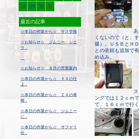
28
29
30
31
最近の記事
あ
☆本日の作業から☆ サス交換
くないので（と、
☆お知らせ☆ ジムニー・シエ
爆）、ＵＳＢとＨ
ラ ..
との依頼も追加で
め込み。
☆お知らせ☆ ８月の営業案内
☆本日の作業から☆ Ｘ４の仕
上 ..
ス
☆本日の作業から☆ Ｚ４の車
ングでは１２ｃｍ
検 ..
て、１６ｃｍで行
☆本日の作業から☆ ジムニー
に ..
☆本日の作業から☆ サファリ
仕 ..