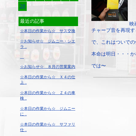
28
最近の記事
映
チャープ音を再現す
☆本日の作業から☆ サス交換
☆お知らせ☆ ジムニー・シエ
で、これはついでの
ラ ..
本命は明日・・・か
では〜
☆お知らせ☆ ８月の営業案内
☆本日の作業から☆ Ｘ４の仕
上 ..
☆本日の作業から☆ Ｚ４の車
検 ..
☆本日の作業から☆ ジムニー
に ..
☆本日の作業から☆ サファリ
仕 ..