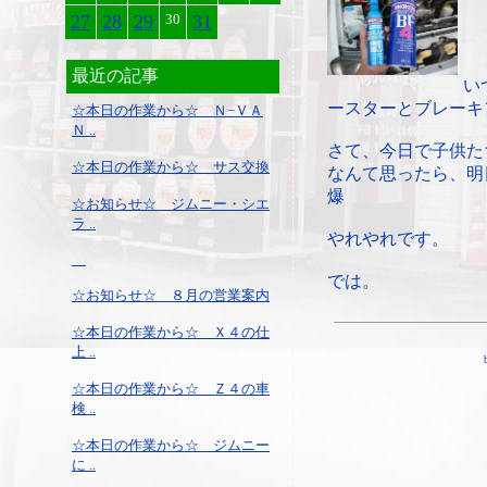
27
28
29
30
31
最近の記事
い
ースターとブレーキ
☆本日の作業から☆ Ｎ−ＶＡ
Ｎ ..
さて、今日で子供た
☆本日の作業から☆ サス交換
なんて思ったら、明
爆
☆お知らせ☆ ジムニー・シエ
ラ ..
やれやれです。
では。
☆お知らせ☆ ８月の営業案内
☆本日の作業から☆ Ｘ４の仕
上 ..
☆本日の作業から☆ Ｚ４の車
検 ..
☆本日の作業から☆ ジムニー
に ..