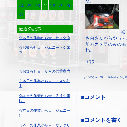
た。
24
25
26
27
28
29
30
31
最近の記事
転
☆本日の作業から☆ サス交換
も向さんからやって
前方カメラのみのモ
☆お知らせ☆ ジムニー・シエ
ね。
ラ ..
では。
☆お知らせ☆ ８月の営業案内
by いのさん ¦ 19:04, Saturday, Aug 09
☆本日の作業から☆ Ｘ４の仕
上 ..
☆本日の作業から☆ Ｚ４の車
■コメント
検 ..
☆本日の作業から☆ ジムニー
に ..
■コメントを書く
☆本日の作業から☆ サファリ