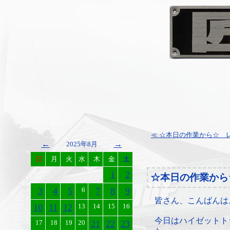
≪ ☆本日の作業から☆ レ
←
→
2025年8月
日
月
火
水
木
金
土
1
2
☆本日の作業から
3
4
5
6
7
8
9
皆さん、こんばんは
10
11
12
13
14
15
16
今日はハイゼットト
17
18
19
20
21
22
23