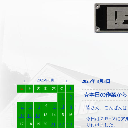
←
→
2025年8月
2025年 8月3日
日
月
火
水
木
金
土
☆本日の作業から
1
2
3
4
5
6
7
8
9
皆さん、こんばんは
10
11
12
13
14
15
16
今日はＺＲ−Ｖにア
17
18
19
20
21
22
23
り付けました。