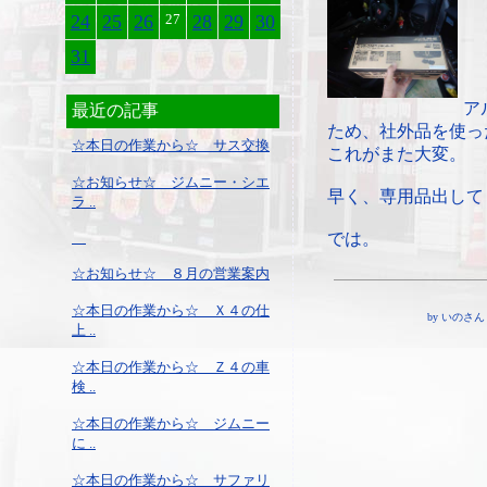
24
25
26
27
28
29
30
31
ア
最近の記事
ため、社外品を使っ
☆本日の作業から☆ サス交換
これがまた大変。
☆お知らせ☆ ジムニー・シエ
早く、専用品出して
ラ ..
では。
☆お知らせ☆ ８月の営業案内
☆本日の作業から☆ Ｘ４の仕
by いのさん ¦ 1
上 ..
☆本日の作業から☆ Ｚ４の車
検 ..
☆本日の作業から☆ ジムニー
に ..
☆本日の作業から☆ サファリ