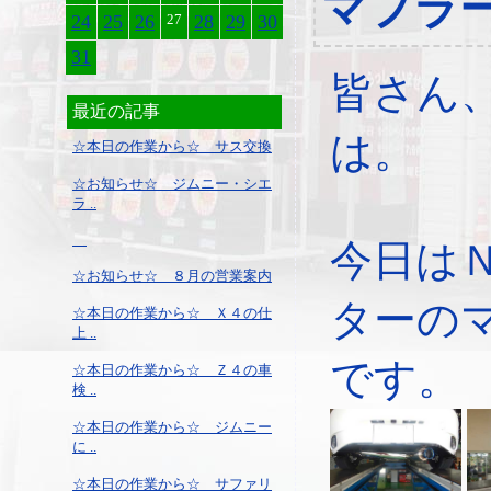
マフラ
24
25
26
27
28
29
30
31
皆さん
最近の記事
は。
☆本日の作業から☆ サス交換
☆お知らせ☆ ジムニー・シエ
ラ ..
今日は
☆お知らせ☆ ８月の営業案内
ターの
☆本日の作業から☆ Ｘ４の仕
上 ..
です。
☆本日の作業から☆ Ｚ４の車
検 ..
☆本日の作業から☆ ジムニー
に ..
☆本日の作業から☆ サファリ