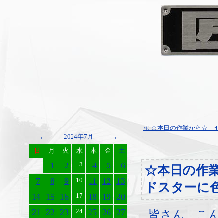
≪ ☆本日の作業から☆ セ
←
→
2024年7月
日
月
火
水
木
金
土
1
2
3
4
5
6
☆本日の作
7
8
9
10
11
12
13
ドスターに
14
15
16
17
18
19
20
21
22
23
24
25
26
27
皆さん、こ