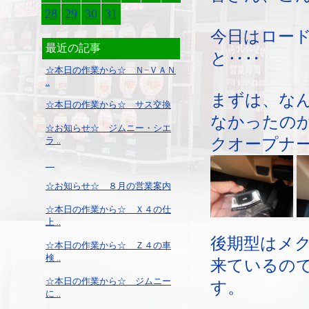
28
29
30
31
今日はロー
最近の記事
と‥‥
☆本日の作業から☆ Ｎ−ＶＡＮ
..
まずは、な
☆本日の作業から☆ サス交換
なかったの
☆お知らせ☆ ジムニー・シエ
クオープナ
ラ ..
☆お知らせ☆ ８月の営業案内
☆本日の作業から☆ Ｘ４の仕
上 ..
後期型はメ
☆本日の作業から☆ Ｚ４の車
検 ..
来ているの
☆本日の作業から☆ ジムニー
す。
に ..