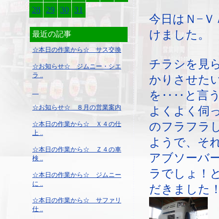
28
29
30
31
今日はＮ−Ｖ
けました。
最近の記事
☆本日の作業から☆ サス交換
チラシを見
☆お知らせ☆ ジムニー・シエ
ラ ..
かりさせた
を‥‥と言
☆お知らせ☆ ８月の営業案内
よくよく伺
のフラフラ
☆本日の作業から☆ Ｘ４の仕
上 ..
ようで、そ
☆本日の作業から☆ Ｚ４の車
アブソーバ
検 ..
ラでしょ！
☆本日の作業から☆ ジムニー
に ..
だきました
☆本日の作業から☆ サファリ
仕 ..