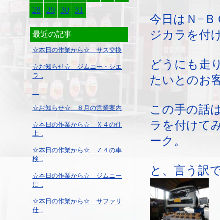
28
29
30
31
今日はＮ−Ｂ
ジカラを付
最近の記事
☆本日の作業から☆ サス交換
どうにも走
☆お知らせ☆ ジムニー・シエ
ラ ..
たいとのお
この手の話
☆お知らせ☆ ８月の営業案内
ラを付けて
☆本日の作業から☆ Ｘ４の仕
上 ..
ーク。
☆本日の作業から☆ Ｚ４の車
検 ..
と、言う訳
☆本日の作業から☆ ジムニー
に ..
☆本日の作業から☆ サファリ
仕 ..