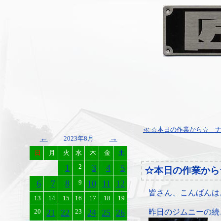
≪ ☆本日の作業から☆ 
←
→
2023年8月
日
月
火
水
木
金
土
1
2
3
4
5
☆本日の作業から
6
7
8
9
10
11
12
皆さん、こんばんは
13
14
15
16
17
18
19
20
21
22
23
24
25
26
昨日のジムニーの続