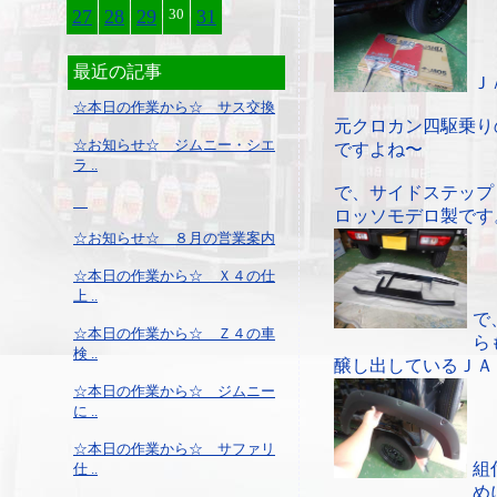
27
28
29
30
31
最近の記事
Ｊ
☆本日の作業から☆ サス交換
元クロカン四駆乗り
☆お知らせ☆ ジムニー・シエ
ですよね〜
ラ ..
で、サイドステップ
ロッソモデロ製です
☆お知らせ☆ ８月の営業案内
☆本日の作業から☆ Ｘ４の仕
上 ..
で
☆本日の作業から☆ Ｚ４の車
ら
検 ..
醸し出しているＪＡ
☆本日の作業から☆ ジムニー
に ..
☆本日の作業から☆ サファリ
組
仕 ..
め