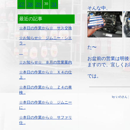
27
28
29
30
31
そんな中、
最近の記事
☆本日の作業から☆ サス交換
☆お知らせ☆ ジムニー・シエ
ラ ..
た〜
お盆前の営業は明後
☆お知らせ☆ ８月の営業案内
ますので、宜しくお
☆本日の作業から☆ Ｘ４の仕
では。
上 ..
☆本日の作業から☆ Ｚ４の車
検 ..
by いのさん ¦ 18:
☆本日の作業から☆ ジムニー
に ..
☆本日の作業から☆ サファリ
仕 ..