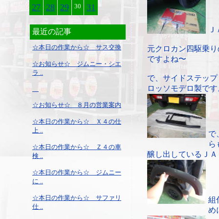
27
28
29
30
31
Ｊ
最近の記事
☆本日の作業から☆ サス交換
元クロカン四駆乗り
ですよね〜
☆お知らせ☆ ジムニー・シエ
ラ ..
で、サイドステップ
ロッソモデロ製です
☆お知らせ☆ ８月の営業案内
☆本日の作業から☆ Ｘ４の仕
上 ..
で
ら
☆本日の作業から☆ Ｚ４の車
醸し出しているＪＡ
検 ..
☆本日の作業から☆ ジムニー
に ..
☆本日の作業から☆ サファリ
組
仕 ..
め