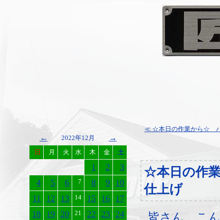
≪ ☆本日の作業から☆ バ
←
→
2022年12月
日
月
火
水
木
金
土
1
2
3
☆本日の作
4
5
6
7
8
9
10
仕上げ
11
12
13
14
15
16
17
18
19
20
21
22
23
24
皆さん、こ