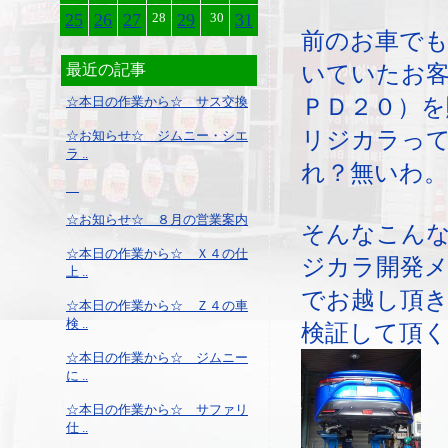
25
26
27
28
29
30
31
前のお車で
いていたお客
最近の記事
ＰＤ２０）を
☆本日の作業から☆ サス交換
リジカラっ
☆お知らせ☆ ジムニー・シエ
ラ ..
れ？無いわ。
☆お知らせ☆ ８月の営業案内
そんなこん
☆本日の作業から☆ Ｘ４の仕
ジカラ開発メ
上 ..
でお越し頂
☆本日の作業から☆ Ｚ４の車
検 ..
検証して頂
☆本日の作業から☆ ジムニー
に ..
☆本日の作業から☆ サファリ
仕 ..