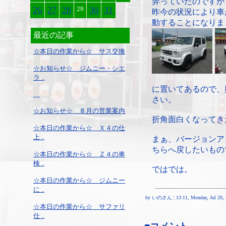
弄っていたのですが
26
27
28
29
30
31
昨今の状況により車
動することになりま
最近の記事
☆本日の作業から☆ サス交換
☆お知らせ☆ ジムニー・シエ
ラ ..
に置いてあるので、
さい。
☆お知らせ☆ ８月の営業案内
折角面白くなってき
☆本日の作業から☆ Ｘ４の仕
上 ..
まぁ、バージョンア
ちらへ戻したいもの
☆本日の作業から☆ Ｚ４の車
検 ..
ではでは。
☆本日の作業から☆ ジムニー
に ..
by いのさん ¦ 13:11, Monday, Jul 20, 
☆本日の作業から☆ サファリ
仕 ..