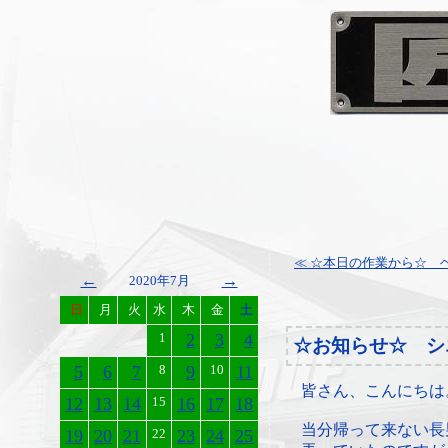
≪ ☆本日の作業から☆ ヘ
←
→
2020年7月
日
月
火
水
木
金
土
1
2
3
4
☆お知らせ☆ シ
5
6
7
8
9
10
11
皆さん、こんにちは
12
13
14
15
16
17
18
当分帰って来ない長
19
20
21
22
23
24
25