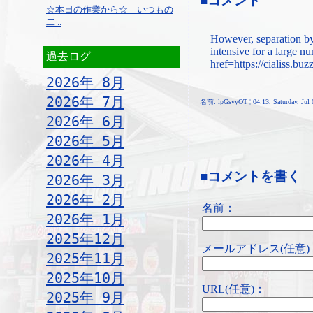
■コメント
☆本日の作業から☆ いつもの
二 ..
However, separation b
intensive for a large 
過去ログ
href=https://cialiss.bu
2026年 8月
2026年 7月
名前:
lpGsvyOT
¦ 04:13, Saturday, Jul
2026年 6月
2026年 5月
2026年 4月
■コメントを書く
2026年 3月
2026年 2月
名前：
2026年 1月
2025年12月
メールアドレス(任意)
2025年11月
2025年10月
URL(任意)：
2025年 9月