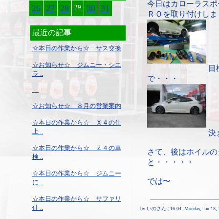
今日はカローラスポ
26
27
28
29
30
31
ＲＯを取り付けしま
最近の記事
☆本日の作業から☆ サス交換
☆お知らせ☆ ジムニー・シエ
目
ラ ..
で・・・
☆お知らせ☆ ８月の営業案内
☆本日の作業から☆ Ｘ４の仕
上 ..
決
☆本日の作業から☆ Ｚ４の車
さて、後はホイルの
検 ..
と・・・・・
☆本日の作業から☆ ジムニー
では〜
に ..
☆本日の作業から☆ サファリ
仕 ..
by いのさん ¦ 16:04, Monday, Jan 13, 