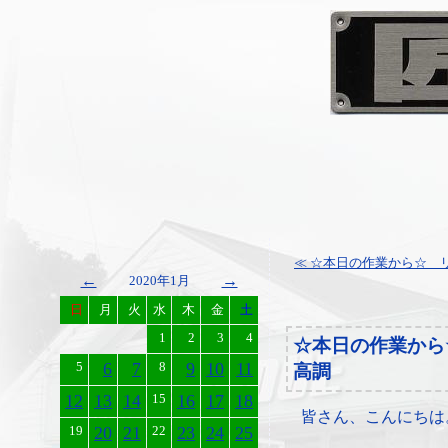
≪ ☆本日の作業から☆ リ
←
→
2020年1月
日
月
火
水
木
金
土
1
2
3
4
☆本日の作業から
5
6
7
8
9
10
11
高調
12
13
14
15
16
17
18
皆さん、こんにちは
19
20
21
22
23
24
25