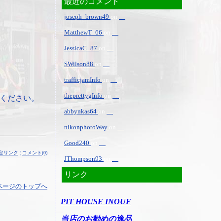
最近のコメント
joseph_brown49
on
MatthewT_66
on
JessicaC_87
on
SWilson88
on
trafficjamInfo
on
theprettygInfo
on
ください。
abbynkas64
on
nikonphotoWay
on
Good240
on
定リンク
¦
コメント(0)
JThompson93
on
リンク
ページのトップへ
PIT HOUSE INOUE
当店のお勧めの逸品