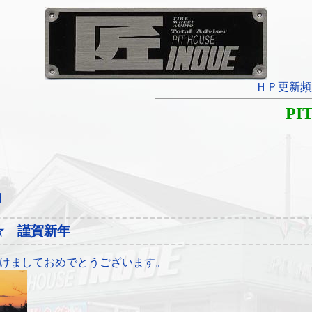
ＨＰ更新頻
PI
日
☆ 謹賀新年
けましておめでとうございます。