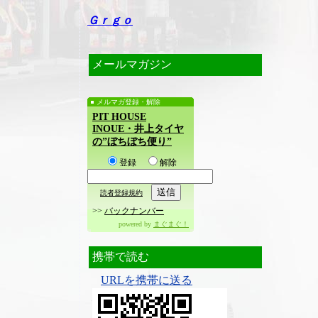
Ｇｒｇｏ
メールマガジン
メルマガ登録・解除
PIT HOUSE
INOUE・井上タイヤ
の”ぼちぼち便り”
登録
解除
読者登録規約
>>
バックナンバー
powered by
まぐまぐ！
携帯で読む
URLを携帯に送る