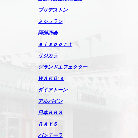
ブリヂストン
ミシュラン
阿部商会
ｅｌｓｐｏｒｔ
リジカラ
グランドエフェクター
ＷＡＫＯ’ｓ
ダイアトーン
アルパイン
日本ＢＢＳ
ＲＡＹＳ
パンテーラ