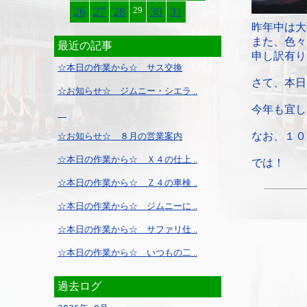
26
27
28
29
30
31
昨年中は大
また、色々
最近の記事
申し訳有り
☆本日の作業から☆ サス交換
さて、本日
☆お知らせ☆ ジムニー・シエラ ..
今年も宜し
なお、１０
☆お知らせ☆ ８月の営業案内
☆本日の作業から☆ Ｘ４の仕上 ..
では！
☆本日の作業から☆ Ｚ４の車検 ..
☆本日の作業から☆ ジムニーに ..
☆本日の作業から☆ サファリ仕 ..
☆本日の作業から☆ いつもの二 ..
過去ログ