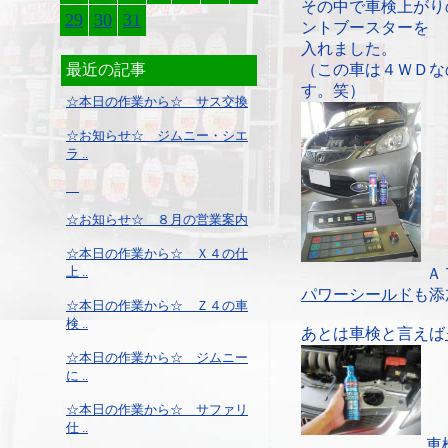
その中で車検上がり
29
30
31
ントブースターを
入れました。
最近の記事
（この車は４ＷＤな
す。笑）
☆本日の作業から☆ サス交換
☆お知らせ☆ ジムニー・シエ
ラ ..
☆お知らせ☆ ８月の営業案内
☆本日の作業から☆ Ｘ４の仕
上 ..
Ａ
パワーシールド
も添
☆本日の作業から☆ Ｚ４の車
検 ..
あとは車検と言えば
☆本日の作業から☆ ジムニー
に ..
☆本日の作業から☆ サファリ
仕 ..
車