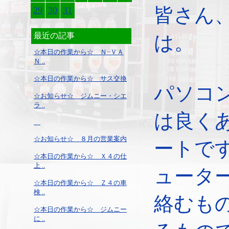
皆さん
29
30
31
最近の記事
は。
☆本日の作業から☆ Ｎ−ＶＡ
Ｎ ..
☆本日の作業から☆ サス交換
パソコ
☆お知らせ☆ ジムニー・シエ
ラ ..
は良く
☆お知らせ☆ ８月の営業案内
ートで
☆本日の作業から☆ Ｘ４の仕
上 ..
ュータ
☆本日の作業から☆ Ｚ４の車
検 ..
絡むも
☆本日の作業から☆ ジムニー
に ..