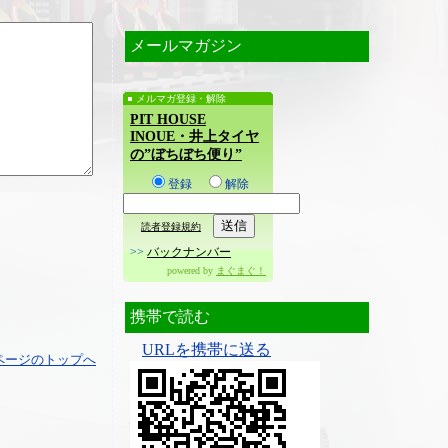
メールマガジン
メルマガ登録・解除
PIT HOUSE
INOUE・井上タイヤ
の”ぼちぼち便り”
登録
解除
読者登録規約
>>
バックナンバー
powered by
まぐまぐ！
携帯で読む
URLを携帯に送る
ページのトップへ