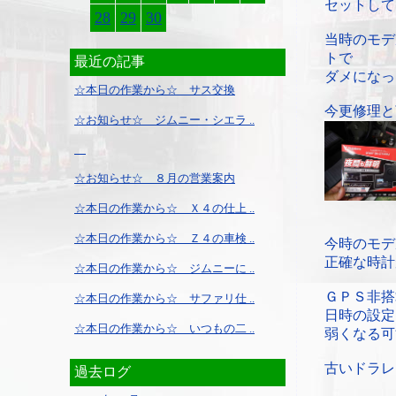
セットして
28
29
30
当時のモデ
トで
最近の記事
ダメになっ
☆本日の作業から☆ サス交換
今更修理と
☆お知らせ☆ ジムニー・シエラ ..
☆お知らせ☆ ８月の営業案内
☆本日の作業から☆ Ｘ４の仕上 ..
☆本日の作業から☆ Ｚ４の車検 ..
今時のモデ
正確な時計
☆本日の作業から☆ ジムニーに ..
ＧＰＳ非搭
☆本日の作業から☆ サファリ仕 ..
日時の設定
☆本日の作業から☆ いつもの二 ..
弱くなる可
古いドラレ
過去ログ