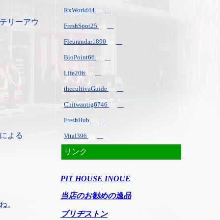
RxWorld44
on
テリーアウ
FreshSpot25
on
Fleurandar1890
on
BioPoint66
on
Life206
on
thecultivaGuide
on
Chitwantig6746
on
FreshHub
on
による
Vital396
on
リンク
PIT HOUSE INOUE
当店のお勧めの逸品
ね。
ブリヂストン