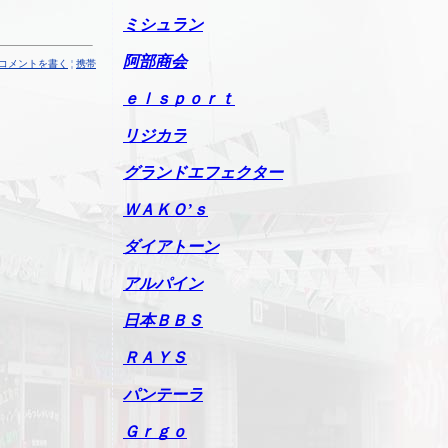
ミシュラン
阿部商会
コメントを書く
¦
携帯
ｅｌｓｐｏｒｔ
リジカラ
グランドエフェクター
ＷＡＫＯ’ｓ
ダイアトーン
アルパイン
日本ＢＢＳ
ＲＡＹＳ
パンテーラ
Ｇｒｇｏ