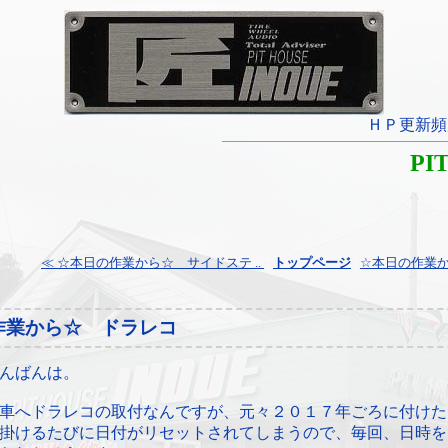
ＨＰ更新頻
PI
≪ ☆本日の作業から☆ サイドステ ..
¦
トップページ
¦
☆本日の作業か
作業から☆ ドラレコ
んばんは。
車へドラレコの取付なんですが、元々２０１７年ごろに付けた
掛けるたびに日付がリセットされてしまうので、毎回、日時を