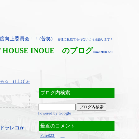
度向上委員会！！(苦笑)
皆様に見捨てられないよう頑張ります！
T HOUSE INOUE のブログ
since 2008.3.10
ら☆ 仕上げ ≫
ブログ内検索
Powered by
Google
最近のコメント
ドラレコが
Pure823
on