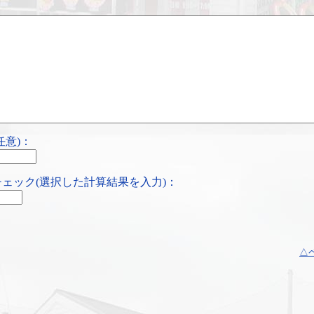
任意)：
ェック(選択した計算結果を入力)：
△