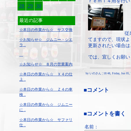
ｒｅｍｉ４用を行い
28
29
30
最近の記事
☆本日の作業から☆ サス交換
従
てますので、現状よ
☆お知らせ☆ ジムニー・シエ
ラ ..
更新されたい場合は
では、宜しくお願い
☆お知らせ☆ ８月の営業案内
by いのさん ¦ 18:48, Friday, Jun 05, 
☆本日の作業から☆ Ｘ４の仕
上 ..
■コメント
☆本日の作業から☆ Ｚ４の車
検 ..
☆本日の作業から☆ ジムニー
に ..
■コメントを書く
☆本日の作業から☆ サファリ
仕 ..
名前：