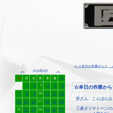
≪ ☆本日の作業から☆ ノ
←
→
2026年6月
日
月
火
水
木
金
土
1
2
3
4
5
6
☆本日の作業から
7
8
9
10
11
12
13
皆さん、こんばんは
14
15
16
17
18
19
20
三菱ダイヤトーンの
21
22
23
24
25
26
27