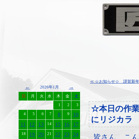
≪ ☆お知らせ☆ 謹賀新
←
→
2026年1月
日
月
火
水
木
金
土
1
2
3
☆本日の作
4
5
6
7
8
9
10
にリジカラ
11
12
13
14
15
16
17
18
19
20
21
22
23
24
皆さん、こ