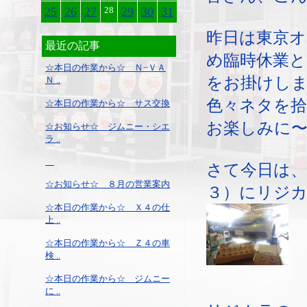
25
26
27
28
29
30
31
昨日は東京
最近の記事
め臨時休業と
☆本日の作業から☆ Ｎ−ＶＡ
をお掛けし
Ｎ ..
色々ネタを
☆本日の作業から☆ サス交換
お楽しみに
☆お知らせ☆ ジムニー・シエ
ラ ..
さて今日は、
☆お知らせ☆ ８月の営業案内
３）にリジ
☆本日の作業から☆ Ｘ４の仕
上 ..
☆本日の作業から☆ Ｚ４の車
検 ..
☆本日の作業から☆ ジムニー
に ..