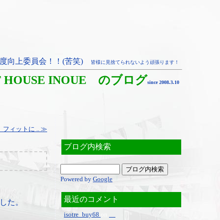
度向上委員会！！(苦笑)
皆様に見捨てられないよう頑張ります！
T HOUSE INOUE のブログ
since 2008.3.10
ィットに .. ≫
ブログ内検索
Powered by
Google
最近のコメント
した。
isotre_buy68
on