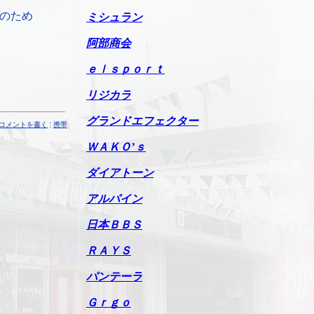
のため
ミシュラン
阿部商会
ｅｌｓｐｏｒｔ
リジカラ
グランドエフェクター
コメントを書く
¦
携帯
ＷＡＫＯ’ｓ
ダイアトーン
アルパイン
日本ＢＢＳ
ＲＡＹＳ
パンテーラ
Ｇｒｇｏ