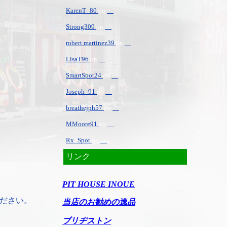
KarenT_80
on
Strong309
on
robert.martinez39
on
LisaT96
on
SmartSpot24
on
Joseph_91
on
breathejph57
on
MMoore91
on
Rx_Spot
on
リンク
PIT HOUSE INOUE
ださい。
当店のお勧めの逸品
ブリヂストン