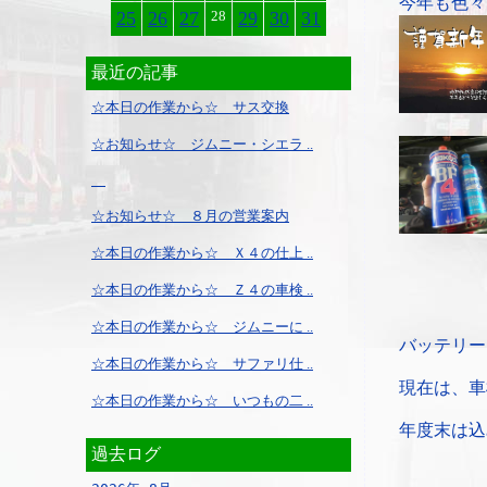
今年も色々
25
26
27
28
29
30
31
最近の記事
☆本日の作業から☆ サス交換
☆お知らせ☆ ジムニー・シエラ ..
☆お知らせ☆ ８月の営業案内
☆本日の作業から☆ Ｘ４の仕上 ..
☆本日の作業から☆ Ｚ４の車検 ..
☆本日の作業から☆ ジムニーに ..
バッテリー
☆本日の作業から☆ サファリ仕 ..
現在は、車
☆本日の作業から☆ いつもの二 ..
年度末は込
過去ログ