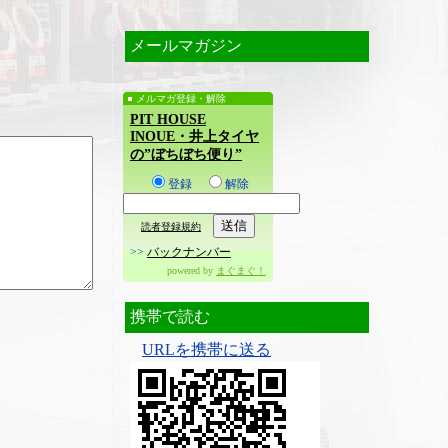
メールマガジン
メルマガ登録・解除
PIT HOUSE
INOUE・井上タイヤ
の”ぼちぼち便り”
登録
解除
読者登録規約
>>
バックナンバー
powered by
まぐまぐ！
携帯で読む
URLを携帯に送る