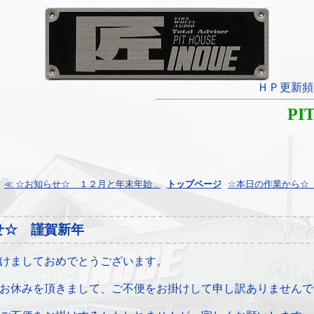
ＨＰ更新頻
PI
≪ ☆お知らせ☆ １２月と年末年始 ..
¦
トップページ
¦
☆本日の作業から☆ フ
せ☆ 謹賀新年
けましておめでとうございます。
お休みを頂きまして、ご不便をお掛けして申し訳ありませんで