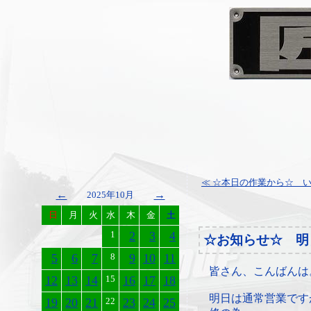
≪ ☆本日の作業から☆ 
←
→
2025年10月
日
月
火
水
木
金
土
1
2
3
4
☆お知らせ☆ 明
5
6
7
8
9
10
11
皆さん、こんばんは
12
13
14
15
16
17
18
明日は通常営業です
19
20
21
22
23
24
25