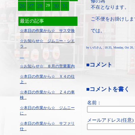
修の為
26
27
28
29
30
31
不在となります。
ご不便をお掛けしま
最近の記事
では。
☆本日の作業から☆ サス交換
☆お知らせ☆ ジムニー・シエ
ラ ..
by いのさん ¦ 18:35, Monday, Oct 20, 
■コメント
☆お知らせ☆ ８月の営業案内
☆本日の作業から☆ Ｘ４の仕
上 ..
■コメントを書く
☆本日の作業から☆ Ｚ４の車
検 ..
名前：
☆本日の作業から☆ ジムニー
に ..
メールアドレス(任意)
☆本日の作業から☆ サファリ
仕 ..