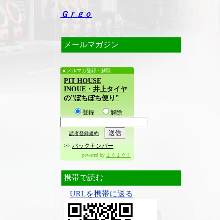
Ｇｒｇｏ
メールマガジン
メルマガ登録・解除
PIT HOUSE
INOUE・井上タイヤ
の”ぼちぼち便り”
登録
解除
読者登録規約
>>
バックナンバー
powered by
まぐまぐ！
携帯で読む
URLを携帯に送る