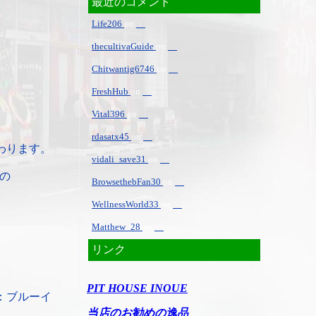
最近のコメント
Life206
on
thecultivaGuide
on
Chitwantig6746
on
FreshHub
on
Vital396
on
rdasatx45
on
わります。
vidali_save31
on
の
BrowsethebFan30
on
WellnessWorld33
on
Matthew_28
on
リンク
PIT HOUSE INOUE
：ブルーイ
当店のお勧めの逸品