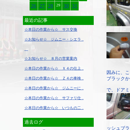
26
27
28
29
30
31
最近の記事
☆本日の作業から☆ サス交換
☆お知らせ☆ ジムニー・シエラ ..
☆お知らせ☆ ８月の営業案内
☆本日の作業から☆ Ｘ４の仕上 ..
因みに、こ
☆本日の作業から☆ Ｚ４の車検 ..
ブラックか
☆本日の作業から☆ ジムニーに ..
で、ドアミ
☆本日の作業から☆ サファリ仕 ..
☆本日の作業から☆ いつもの二 ..
過去ログ
ッシュブラ