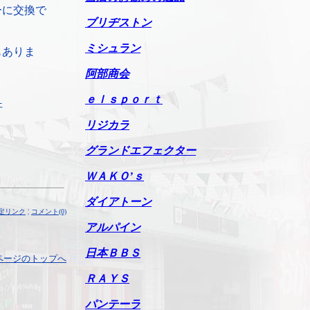
ーに交換で
ブリヂストン
ミシュラン
もありま
阿部商会
ｅｌｓｐｏｒｔ
汗
リジカラ
グランドエフェクター
ＷＡＫＯ’ｓ
ダイアトーン
定リンク
¦
コメント(0)
アルパイン
日本ＢＢＳ
ページのトップへ
ＲＡＹＳ
パンテーラ