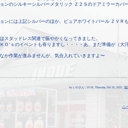
ョンのシルキーシルバーメタリック Ｚ２Ｓのドアミラーカバ
ョンには上記シルバーのほか、ピュアホワイトパール ＺＶＲ
はスタッドレス関連で賑やかくなってきました。
ＫＯ’ｓのイベントも有りますし・・・・あ、まだ準備が（大
なか作業が進みませんが、気合入れていきますよ〜
by いのさん ¦ 19:18, Thursday, Oct 16, 2025 ¦
固
△