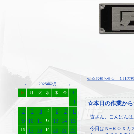
≪ ☆お知らせ☆ １月の
←
→
2025年2月
日
月
火
水
木
金
土
1
☆本日の作業から
2
3
4
5
6
7
8
皆さん、こんばんは
9
10
11
12
13
14
15
今日はＮ−ＢＯＸカ
16
17
18
19
20
21
22