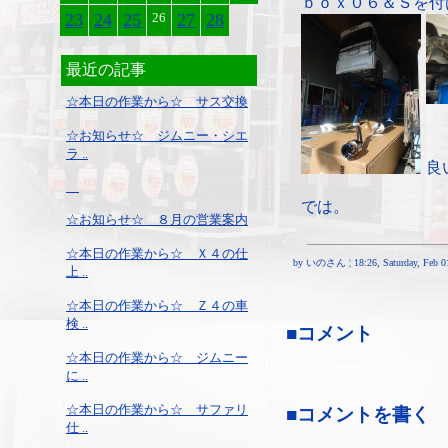
ｂｏｘ０６＆Ｓを付
23
24
25
26
27
28
最近の記事
☆本日の作業から☆ サス交換
☆お知らせ☆ ジムニー・シエ
ラ ..
良
では。
☆お知らせ☆ ８月の営業案内
☆本日の作業から☆ Ｘ４の仕
by いのさん ¦ 18:26, Saturday, Feb 01
上 ..
☆本日の作業から☆ Ｚ４の車
検 ..
■コメント
☆本日の作業から☆ ジムニー
に ..
☆本日の作業から☆ サファリ
■コメントを書く
仕 ..