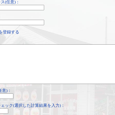
ス(任意)：
を登録する
任意)：
ェック(選択した計算結果を入力)：