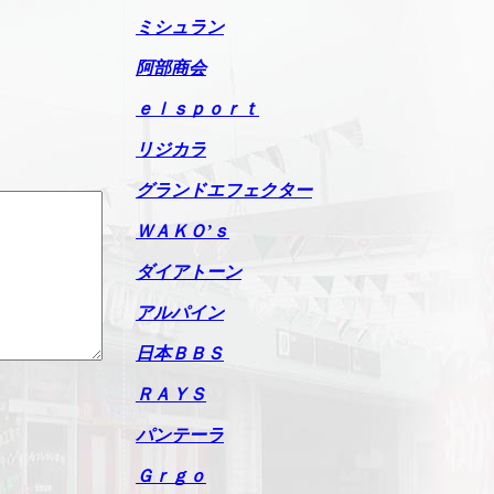
ミシュラン
阿部商会
ｅｌｓｐｏｒｔ
リジカラ
グランドエフェクター
ＷＡＫＯ’ｓ
ダイアトーン
アルパイン
日本ＢＢＳ
ＲＡＹＳ
パンテーラ
Ｇｒｇｏ