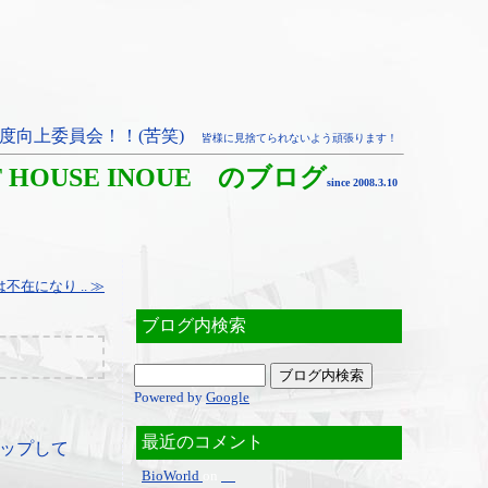
度向上委員会！！(苦笑)
皆様に見捨てられないよう頑張ります！
T HOUSE INOUE のブログ
since 2008.3.10
在になり .. ≫
ブログ内検索
Powered by
Google
最近のコメント
ップして
BioWorld
on