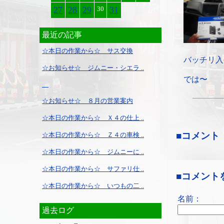
27
28
29
30
31
最近の記事
☆本日の作業から☆ サス交換
バッチリ入
☆お知らせ☆ ジムニー・シエラ ..
では〜
☆お知らせ☆ ８月の営業案内
☆本日の作業から☆ Ｘ４の仕上 ..
■コメント
☆本日の作業から☆ Ｚ４の車検 ..
☆本日の作業から☆ ジムニーに ..
☆本日の作業から☆ サファリ仕 ..
■コメント
☆本日の作業から☆ いつもの二 ..
名前：
過去ログ