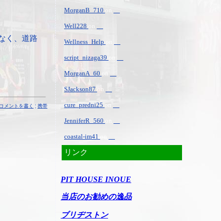
MorganB_710
on
Well228
on
なく、道路
Wellness_Help
on
script_nizaga39
on
MorganA_60
on
SJackson87
on
cure_predni25
on
コメントを書く
¦
携帯
JenniferR_560
on
coastal-im41
on
リンク
PIT HOUSE INOUE
当店のお勧めの逸品
ブリヂストン