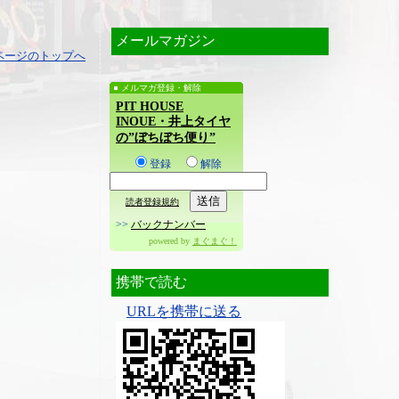
メールマガジン
ページのトップへ
メルマガ登録・解除
PIT HOUSE
INOUE・井上タイヤ
の”ぼちぼち便り”
登録
解除
読者登録規約
>>
バックナンバー
powered by
まぐまぐ！
携帯で読む
URLを携帯に送る