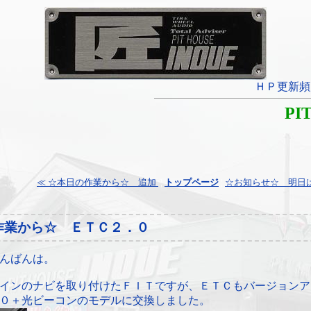
ＨＰ更新頻
PI
≪ ☆本日の作業から☆ 追加
¦
トップページ
¦
☆お知らせ☆ 明日は不
作業から☆ ＥＴＣ２．０
んばんは。
インのナビを取り付けたＦＩＴですが、ＥＴＣもバージョンア
０＋光ビーコンのモデルに交換しました。