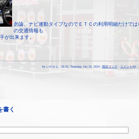
勿論、ナビ連動タイプなのでＥＴＣの利用明細だけでは
の交通情報も
手が出来ます。
by いのさん ¦ 18:33, Thursday, Oct 10, 2024 ¦
固定リンク
¦
コメント(0)
¦
を書く