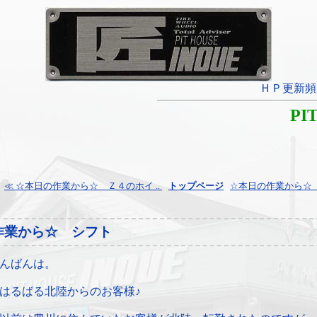
ＨＰ更新頻
PI
≪ ☆本日の作業から☆ Ｚ４のホイ ..
¦
トップページ
¦
☆本日の作業から☆ バ
作業から☆ シフト
んばんは。
はるばる北陸からのお客様♪