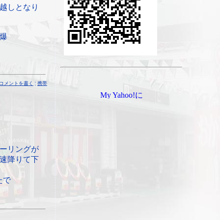
越しとなり
爆
コメントを書く
¦
携帯
ーリングが
速降りて下
たで