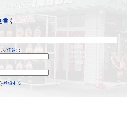
を書く
ス(任意)：
を登録する