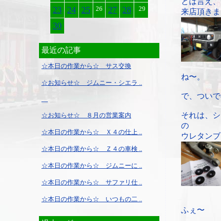
とは言え、
23
24
25
26
27
28
29
来店頂きま
30
最近の記事
☆本日の作業から☆ サス交換
ね〜。
☆お知らせ☆ ジムニー・シエラ ..
で、ついで
それは、シ
☆お知らせ☆ ８月の営業案内
の
☆本日の作業から☆ Ｘ４の仕上 ..
ウレタンブ
☆本日の作業から☆ Ｚ４の車検 ..
☆本日の作業から☆ ジムニーに ..
☆本日の作業から☆ サファリ仕 ..
☆本日の作業から☆ いつもの二 ..
ふぇ〜