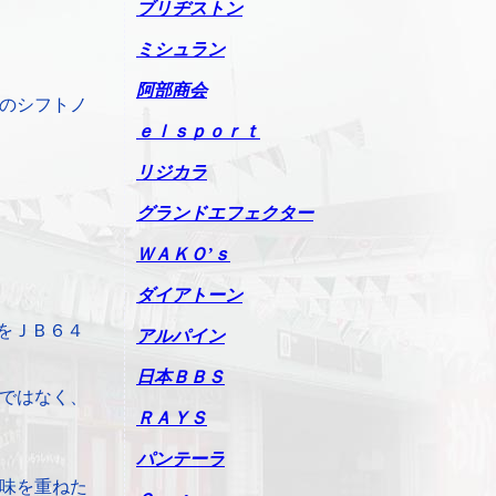
ブリヂストン
ミシュラン
阿部商会
のシフトノ
ｅｌｓｐｏｒｔ
リジカラ
グランドエフェクター
ＷＡＫＯ’ｓ
ダイアトーン
をＪＢ６４
アルパイン
日本ＢＢＳ
ではなく、
ＲＡＹＳ
パンテーラ
味を重ねた