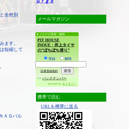
Ｇｒｇｏ
と全然別
メールマガジン
メルマガ登録・解除
PIT HOUSE
みます。
INOUE・井上タイヤ
は短縮して
の”ぼちぼち便り”
登録
解除
。
読者登録規約
>>
バックナンバー
powered by
まぐまぐ！
携帯で読む
URLを携帯に送る
ＮＡＧバル