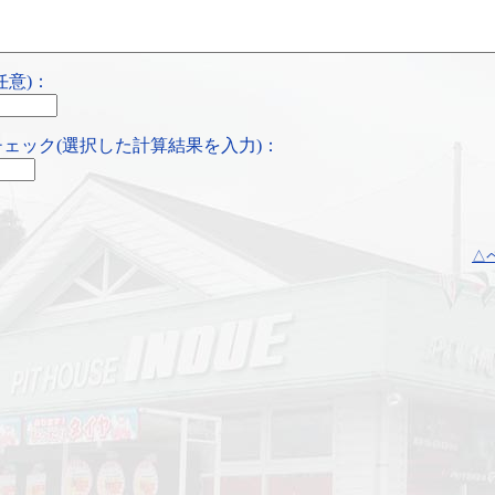
任意)：
ェック(選択した計算結果を入力)：
△