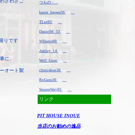
わざわざご
つもの・ ..
karen_brown56
on
TLee93
on
DanielM_53
on
限りです
WHarris89
on
Ashley_14
on
事に。
Well_Guru
on
ーオート製
clinicshop38
on
RxGuru30
on
StrongWay95
on
リンク
PIT HOUSE INOUE
当店のお勧めの逸品