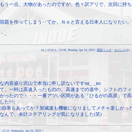
もう一点、大物があったのですが、色々訳アリで、次回に持ち
宿題を作ってしまう‥てか、Ｎｏと言える日本人になりたい。
・。
by いのさん ¦ 22:58, Monday, Apr 24, 2023 ¦
固定リンク
¦
コメント(2)
¦
な内容盛り沢山で本当に申し訳ないですm(_ _)m
て、一時は高速入ったものの、高速までの道中、シフトのフィ
かったので・・・一番アツい区間がある「ひるがの高原」で高
た^^;
ブの効果もあってか？加減速も機敏になりましてメチャ楽しかっ
なんで、余計ステアリングが気になりました(笑)
53, Wednesday, Apr 26, 2023
×