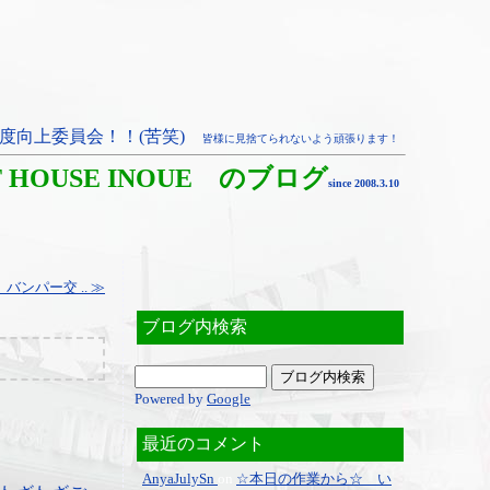
度向上委員会！！(苦笑)
皆様に見捨てられないよう頑張ります！
T HOUSE INOUE のブログ
since 2008.3.10
ンパー交 .. ≫
ブログ内検索
Powered by
Google
最近のコメント
AnyaJulySn
on
☆本日の作業から☆ い