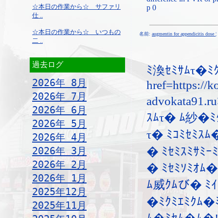
☆本日の作業から☆ サファリ
p 0
仕 ..
☆本日の作業から☆ いつもの
名前:
augmentin for appendicitis dose
¦
二 ..
過去ログ
ﾐ渙ｾﾐｻﾑτ�ﾐｸ
2026年 8月
href=https://k
2026年 7月
advokata91.
2026年 6月
ｽﾑτ� ﾑ紗�ﾐ
2026年 5月
τ� ﾐｺﾐｾﾐｽ
2026年 4月
2026年 3月
� ﾐｾﾐｽﾐｻﾐｰﾐ
2026年 2月
� ﾐｾﾐｿﾐｵﾑ�
2026年 1月
ﾑ威ｸﾑび� ﾐｲ
2025年12月
�ﾐｸﾐｴﾐｸﾑ�ﾐ
2025年11月