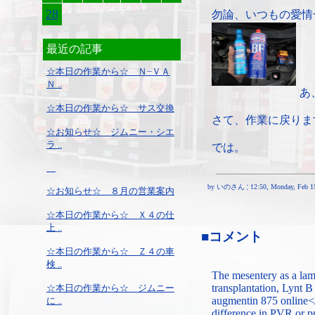
28
勿論、いつもの愛情
最近の記事
☆本日の作業から☆ Ｎ−ＶＡ
Ｎ ..
あ
☆本日の作業から☆ サス交換
さて、作業に戻りま
☆お知らせ☆ ジムニー・シエ
ラ ..
では。
by いのさん ¦ 12:50, Monday, Feb 15
☆お知らせ☆ ８月の営業案内
☆本日の作業から☆ Ｘ４の仕
上 ..
■コメント
☆本日の作業から☆ Ｚ４の車
検 ..
The mesentery as a lam
transplantation, Lynt 
☆本日の作業から☆ ジムニー
augmentin 875 online</
に ..
difference in PVR or p