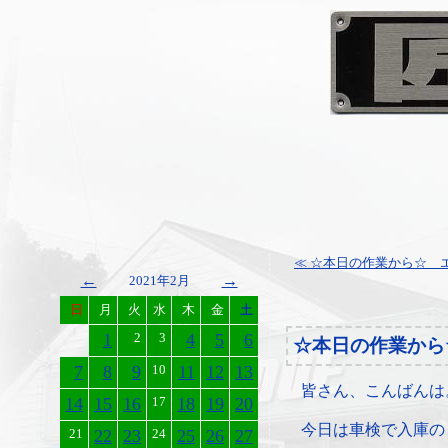
≪ ☆本日の作業から☆ エ
←
→
2021年2月
日
月
火
水
木
金
土
1
2
3
4
5
6
☆本日の作業から
7
8
9
10
11
12
13
皆さん、こんばんは
14
15
16
17
18
19
20
今日は車検で入庫の
21
22
23
24
25
26
27