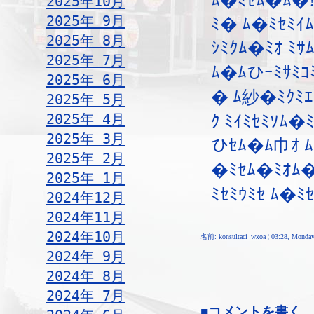
ﾑ�ﾐｾﾑ�ﾑ�
2025年10月
2025年 9月
ﾐ� ﾑ�ﾐｾﾐｲﾑ
2025年 8月
ｼﾐｸﾑ�ﾐｵ ﾐｻ
2025年 7月
ﾑ�ﾑひｰﾐｻﾐｺ
2025年 6月
� ﾑ紗�ﾐｸﾐｴ
2025年 5月
2025年 4月
ｸ ﾐｲﾐｾﾐｿﾑ�ﾐ
2025年 3月
ひｾﾑ�ﾑ巾ｵ ﾑ
2025年 2月
�ﾐｾﾑ�ﾐｵﾑ�
2025年 1月
ﾐｾﾐｳﾐｾ ﾑ�ﾐ
2024年12月
2024年11月
2024年10月
名前:
konsultaci_wxoa
¦ 03:28, Monda
2024年 9月
2024年 8月
2024年 7月
■コメントを書く