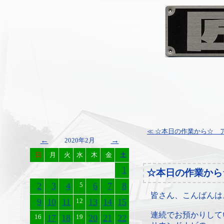
≪ ☆本日の作業から☆ ア
←
→
2020年2月
日
月
火
水
木
金
土
1
☆本日の作業から
2
3
4
5
6
7
8
皆さん、こんばんは
9
10
11
12
13
14
15
連続でお預かりして
16
17
18
19
20
21
22