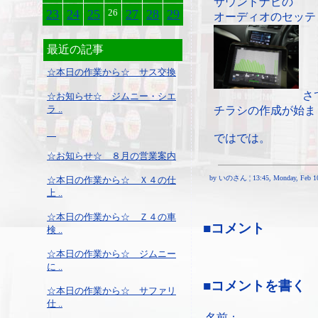
サウンドナビの
23
24
25
26
27
28
29
オーディオのセッテ
最近の記事
☆本日の作業から☆ サス交換
さ
☆お知らせ☆ ジムニー・シエ
ラ ..
チラシの作成が始ま
ではでは。
☆お知らせ☆ ８月の営業案内
by いのさん ¦ 13:45, Monday, Feb 10
☆本日の作業から☆ Ｘ４の仕
上 ..
☆本日の作業から☆ Ｚ４の車
■コメント
検 ..
☆本日の作業から☆ ジムニー
に ..
■コメントを書く
☆本日の作業から☆ サファリ
仕 ..
名前：