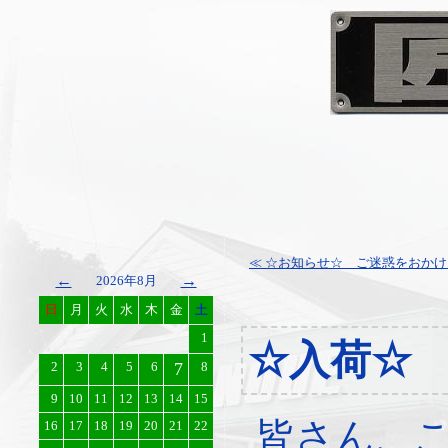
≪ ☆お知らせ☆ ご迷惑をおかけし
←
→
2026年8月
日
月
火
水
木
金
土
1
☆入荷☆
2
3
4
5
6
7
8
9
10
11
12
13
14
15
皆さん、
16
17
18
19
20
21
22