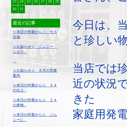
23
24
25
26
27
28
29
30
31
今日は、
最近の記事
☆本日の作業から☆ サス
と珍しい
交換
☆お知らせ☆ ジムニー・
シエラ ..
当店では
☆お知らせ☆ ８月の営業
案内
近の状況
☆本日の作業から☆ Ｘ４
の仕上 ..
きた
☆本日の作業から☆ Ｚ４
の車検 ..
家庭用発
☆本日の作業から☆ ジム
ニーに ..