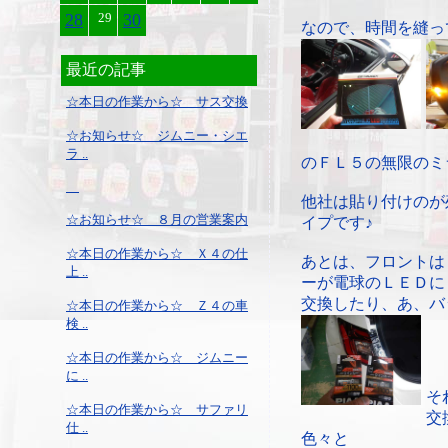
28
29
30
なので、時間を縫っ
最近の記事
☆本日の作業から☆ サス交換
☆お知らせ☆ ジムニー・シエ
ラ ..
のＦＬ５の無限のミ
他社は貼り付けのが
☆お知らせ☆ ８月の営業案内
イプです♪
☆本日の作業から☆ Ｘ４の仕
あとは、フロントは
上 ..
ーが電球のＬＥＤに
交換したり、あ、バ
☆本日の作業から☆ Ｚ４の車
検 ..
☆本日の作業から☆ ジムニー
に ..
そ
☆本日の作業から☆ サファリ
交
仕 ..
色々と