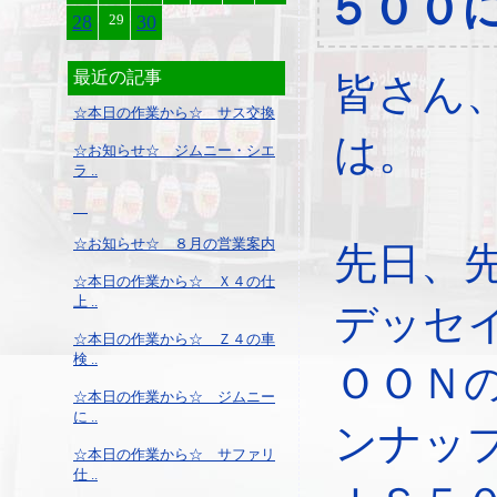
５００に
28
29
30
最近の記事
皆さん
☆本日の作業から☆ サス交換
は。
☆お知らせ☆ ジムニー・シエ
ラ ..
☆お知らせ☆ ８月の営業案内
先日、
☆本日の作業から☆ Ｘ４の仕
上 ..
デッセ
☆本日の作業から☆ Ｚ４の車
検 ..
ＯＯＮ
☆本日の作業から☆ ジムニー
に ..
ンナッ
☆本日の作業から☆ サファリ
仕 ..