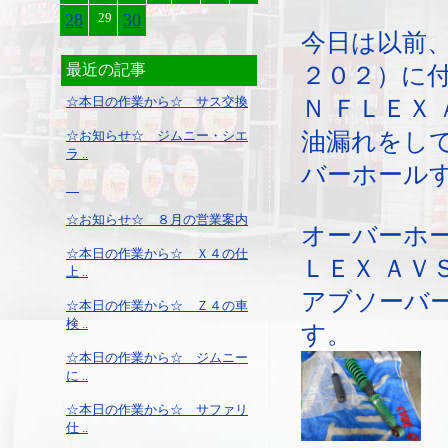
28
29
30
今日は以前
最近の記事
２０２）に
☆本日の作業から☆ サス交換
Ｎ ＦＬＥＸ
☆お知らせ☆ ジムニー・シエ
油漏れをし
ラ ..
バーホール
☆お知らせ☆ ８月の営業案内
オーバーホ
☆本日の作業から☆ Ｘ４の仕
ＬＥＸ ＡＶ
上 ..
アブソーバ
☆本日の作業から☆ Ｚ４の車
検 ..
す。
☆本日の作業から☆ ジムニー
に ..
☆本日の作業から☆ サファリ
仕 ..