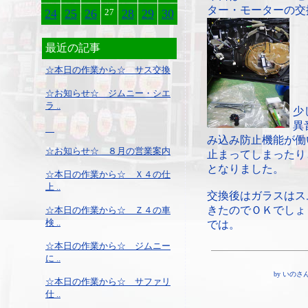
ター・モーターの交
24
25
26
27
28
29
30
最近の記事
☆本日の作業から☆ サス交換
☆お知らせ☆ ジムニー・シエ
ラ ..
少
異
み込み防止機能が働
☆お知らせ☆ ８月の営業案内
止まってしまったり
となりました。
☆本日の作業から☆ Ｘ４の仕
上 ..
交換後はガラスはス
きたのでＯＫでしょ
☆本日の作業から☆ Ｚ４の車
検 ..
では。
☆本日の作業から☆ ジムニー
に ..
by いのさん ¦ 
☆本日の作業から☆ サファリ
仕 ..