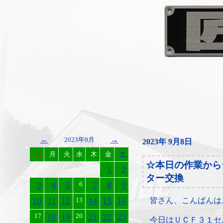
←
→
2023年9月
2023年 9月8日
日
月
火
水
木
金
土
☆本日の作業から
1
2
ター交換
3
4
5
6
7
8
9
10
11
12
13
14
15
16
皆さん、こんばんは
17
18
19
20
21
22
23
今日はＵＣＦ３１セ