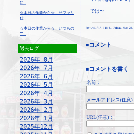
に ..
では〜
☆本日の作業から☆ サファリ
仕 ..
☆本日の作業から☆ いつもの
by いのさん ¦ 18:41, Friday, May 29, 
二 ..
■コメント
過去ログ
2026年 8月
2026年 7月
■コメントを書く
2026年 6月
名前：
2026年 5月
2026年 4月
メールアドレス(任意)
2026年 3月
2026年 2月
URL(任意)：
2026年 1月
2025年12月