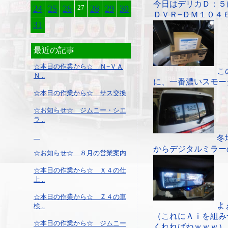
今日はデリカＤ：５
24
25
26
27
28
29
30
ＤＶＲ−ＤＭ１０４
31
最近の記事
☆本日の作業から☆ Ｎ−ＶＡ
こ
Ｎ ..
に、一番濃いスモー
☆本日の作業から☆ サス交換
☆お知らせ☆ ジムニー・シエ
ラ ..
冬
からデジタルミラー
☆お知らせ☆ ８月の営業案内
☆本日の作業から☆ Ｘ４の仕
上 ..
☆本日の作業から☆ Ｚ４の車
よ
検 ..
（これにＡｉを組み
☆本日の作業から☆ ジムニー
くれればねｗｗｗ）