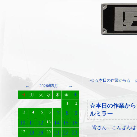
≪ ☆本日の作業から☆ シ
←
→
2026年5月
日
月
火
水
木
金
土
1
2
☆本日の作業から
3
4
5
6
7
8
9
ルミラー
10
11
12
13
14
15
16
皆さん、こんばんは
17
18
19
20
21
22
23