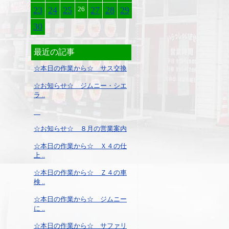
23
24
25
26
27
28
29
30
最近の記事
☆本日の作業から☆ サス交換
☆お知らせ☆ ジムニー・シエ
ラ ..
☆お知らせ☆ ８月の営業案内
☆本日の作業から☆ Ｘ４の仕
上 ..
☆本日の作業から☆ Ｚ４の車
検 ..
☆本日の作業から☆ ジムニー
に ..
☆本日の作業から☆ サファリ