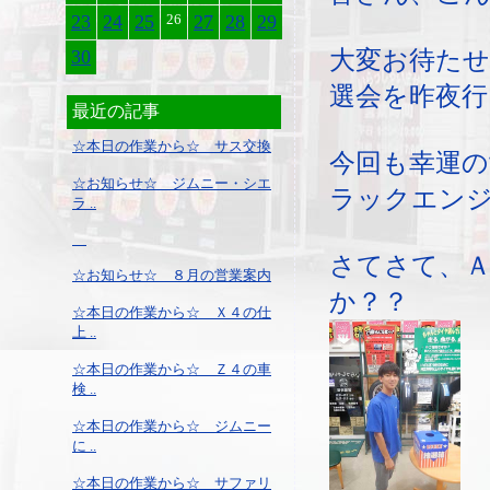
23
24
25
26
27
28
29
大変お待た
30
選会を昨夜行
最近の記事
☆本日の作業から☆ サス交換
今回も幸運の
☆お知らせ☆ ジムニー・シエ
ラックエンジ
ラ ..
さてさて、
☆お知らせ☆ ８月の営業案内
か？？
☆本日の作業から☆ Ｘ４の仕
上 ..
☆本日の作業から☆ Ｚ４の車
検 ..
☆本日の作業から☆ ジムニー
に ..
☆本日の作業から☆ サファリ