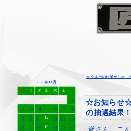
≪ ☆本日の作業から☆ Ｎ
←
→
2025年11月
日
月
火
水
木
金
土
1
☆お知らせ☆
2
3
4
5
6
7
8
の抽選結果
9
10
11
12
13
14
15
16
17
18
19
20
21
22
皆さん、こ