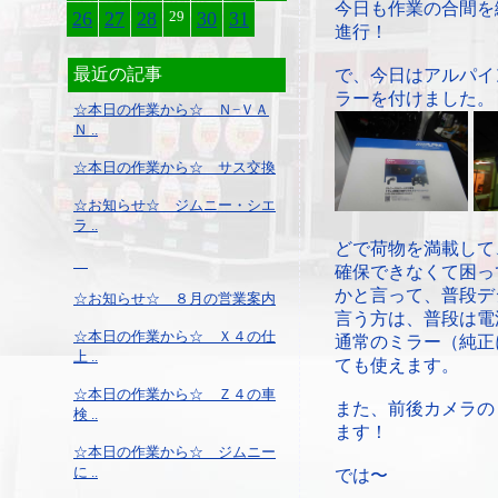
今日も作業の合間を
26
27
28
29
30
31
進行！
最近の記事
で、今日はアルパイ
ラーを付けました。
☆本日の作業から☆ Ｎ−ＶＡ
Ｎ ..
☆本日の作業から☆ サス交換
☆お知らせ☆ ジムニー・シエ
ラ ..
どで荷物を満載して
確保できなくて困っ
かと言って、普段デ
☆お知らせ☆ ８月の営業案内
言う方は、普段は電
☆本日の作業から☆ Ｘ４の仕
通常のミラー（純正
上 ..
ても使えます。
☆本日の作業から☆ Ｚ４の車
また、前後カメラの
検 ..
ます！
☆本日の作業から☆ ジムニー
に ..
では〜