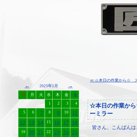
≪ ☆本日の作業から☆ ス
←
→
2025年1月
日
月
火
水
木
金
土
1
2
3
4
☆本日の作業から
5
6
7
8
9
10
11
ーミラー
12
13
14
15
16
17
18
皆さん、こんばんは
19
20
21
22
23
24
25